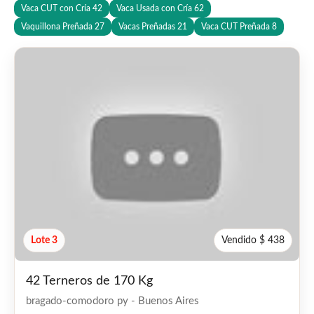
Vaca CUT con Cría
42
Vaca Usada con Cría
62
Vaquillona Preñada
27
Vacas Preñadas
21
Vaca CUT Preñada
8
Lote 3
Vendido $ 438
42 Terneros de 170 Kg
bragado-comodoro py - Buenos Aires