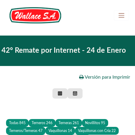
Home
42° Remate por Internet - 24 de Enero
REMATE EN VIVO
Ingresar
Registrarse
Versión para Imprimir
Todas
845
Terneros
246
Terneras
261
Novillitos
95
Terneros/Terneras
47
Vaquillonas
14
Vaquillonas con Cría
22