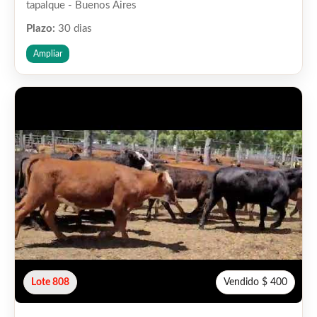
tapalque - Buenos Aires
Plazo:
30 dias
Ampliar
Lote 808
Vendido $ 400