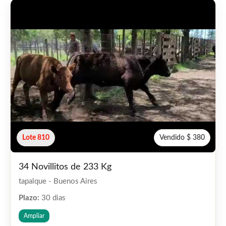
Lote 810
Vendido $ 380
34 Novillitos de 233 Kg
tapalque - Buenos Aires
Plazo:
30 dias
Ampliar