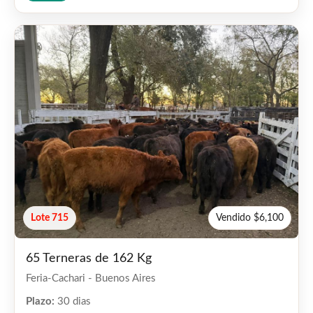
Lote 715
Vendido $6,100
65 Terneras de 162 Kg
Feria-Cachari - Buenos Aires
Plazo:
30 dias