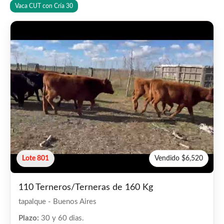
Vaca CUT con Cría
30
Lote 801
Vendido $6,520
110 Terneros/Terneras de 160 Kg
tapalque - Buenos Aires
Plazo:
30 y 60 dias.