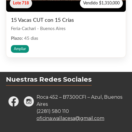
Lote 718
Vendido $1,310,000
15 Vacas CUT con 15 Crías
Feria-Cachari - Buenos Aires
Plazo:
45 dias
Ampliar
Nuestras Redes Sociales
Roca 452 – B7300CFI – Azul, Buenos
Aires
(2281) 580 110
oficina.wallacesa@gmail.com