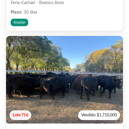
Feria-Cachari - Buenos Aires
Plazo:
30 dias
Ampliar
Lote 716
Vendido $1,710,000