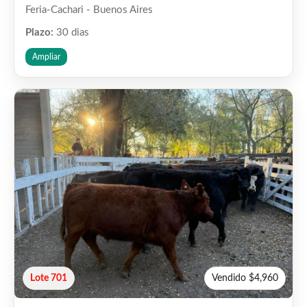
Feria-Cachari - Buenos Aires
Plazo:
30 dias
Ampliar
Lote 701
Vendido $4,960