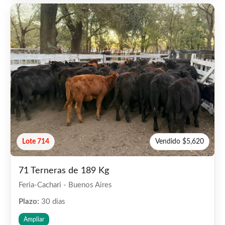
Lote 714
Vendido $5,620
71 Terneras de 189 Kg
Feria-Cachari - Buenos Aires
Plazo:
30 dias
Ampliar