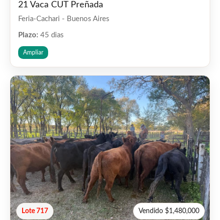
21 Vaca CUT Preñada
Feria-Cachari - Buenos Aires
Plazo:
45 dias
Ampliar
Lote 717
Vendido $1,480,000