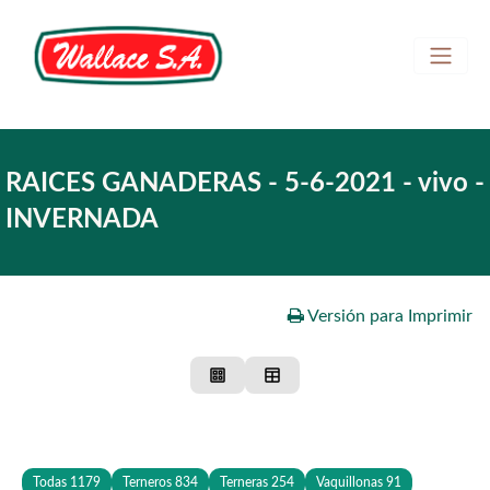
Home
RAICES GANADERAS - 5-6-2021 - vivo -
REMATE EN VIVO
INVERNADA
Ingresar
Registrarse
Versión para Imprimir
Todas
1179
Terneros
834
Terneras
254
Vaquillonas
91