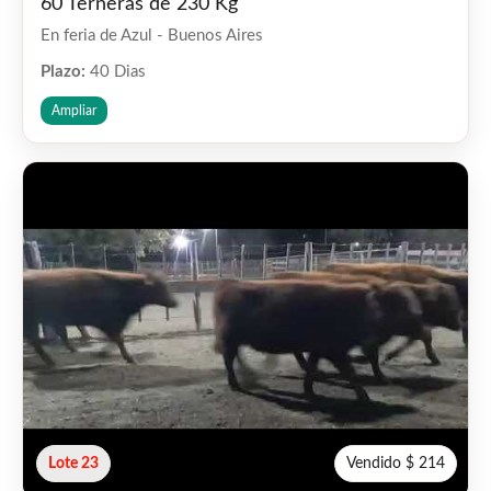
60 Terneras de 230 Kg
En feria de Azul - Buenos Aires
Plazo:
40 Dias
Ampliar
Lote 23
Vendido $ 214