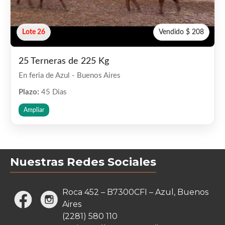
Lote 26
Vendido $ 208
25 Terneras de 225 Kg
En feria de Azul - Buenos Aires
Plazo:
45 Dias
Ampliar
Nuestras Redes Sociales
Roca 452 – B7300CFI – Azul, Buenos
Aires
(2281) 580 110