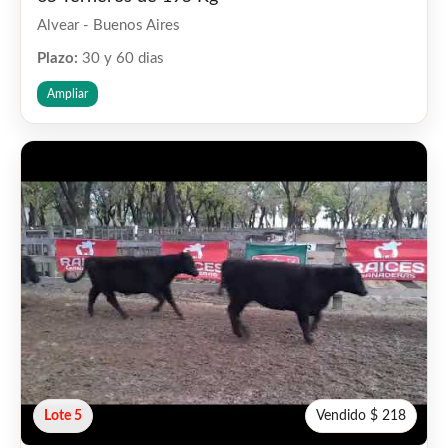
Alvear - Buenos Aires
Plazo:
30 y 60 dias
Ampliar
Lote 5
Vendido $ 218