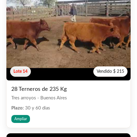
Lote 14
Vendido $ 215
28 Terneros de 235 Kg
Tres arroyos - Buenos Aires
Plazo:
30 y 60 dias
Ampliar