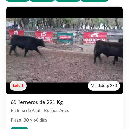
Lote 1
Vendido $ 230
65 Terneros de 221 Kg
En feria de Azul - Buenos Aires
Plazo:
30 y 60 dias