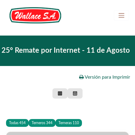
Home
25° Remate por Internet - 11 de Agosto
REMATE EN VIVO
Ingresar
Registrarse
Versión para Imprimir
Todas
454
Terneros
344
Terneras
110